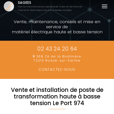
SAGEES
Aller
Togg
Vente, maintenance, conseils et mise en service de
au
matériel électrique haute et basse tension
navi
contenu
Vente, maintenance, conseils et mise en
principal
service de
matériel électrique haute et basse tension
02 43 24 20 64
368 ZA de la Bodinière
72210 Roëzé-sur-Sarthe
CONTACTEZ-
NOUS
Vente et installation de poste de
transformation haute à basse
tension Le Port 974