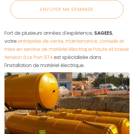
Message
:
ENVOYER MA DEMANDE
*
Fort de plusieurs années d'expérience,
SAGEES
,
votre
entreprise de vente, maintenance, conseils et
mise en service de matériel électrique haute et basse
tension à Le Port 974
est spécialisée dans
l'installation de matériel électrique.