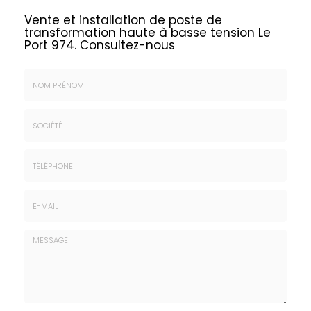
Vente et installation de poste de
transformation haute à basse tension Le
Port 974.
Consultez-nous
Nom
&
Prénom
Société
*
:
Téléphone
E-
mail
*