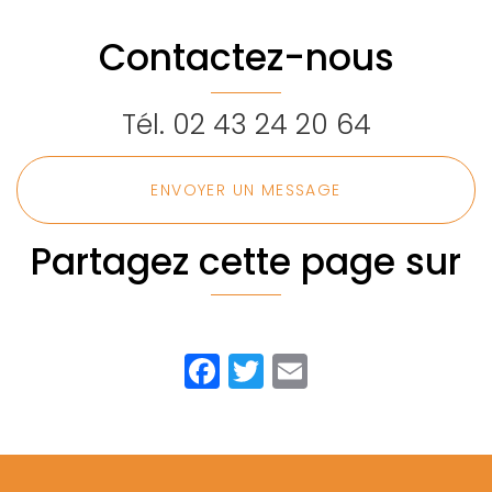
d’accumulateur
pour la mise
stockage de
de 5kW à
en service de
gasoil
Contactez-nous
40Kw
cellules HTA
Tél.
02 43 24 20 64
ENVOYER UN MESSAGE
Partagez cette page sur
Facebook
Twitter
Email