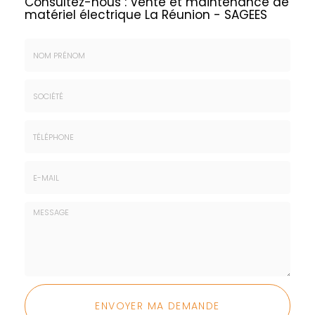
Consultez-nous :
Vente et maintenance de
matériel électrique La Réunion - SAGEES
Nom
&
Prénom
Société
*
:
Téléphone
E-
mail
*
Message
:
ENVOYER MA DEMANDE