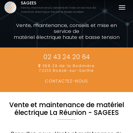
SAGEES
Aller
Togg
Vente, maintenance, conseils et mise en service de
au
matériel électrique haute et basse tension
navi
contenu
Vente, maintenance, conseils et mise en
principal
service de
matériel électrique haute et basse tension
02 43 24 20 64
368 ZA de la Bodinière
72210 Roëzé-sur-Sarthe
CONTACTEZ-
NOUS
Vente et maintenance de matériel
électrique La Réunion - SAGEES