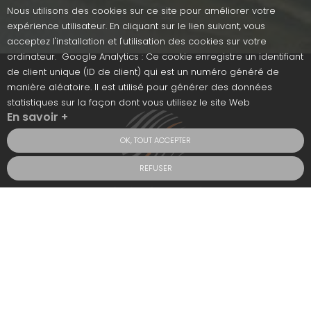
Nous utilisons des cookies sur ce site pour améliorer votre
expérience utilisateur. En cliquant sur le lien suivant, vous
acceptez l'installation et l'utilisation des cookies sur votre
ordinateur. Google Analytics : Ce cookie enregistre un identifiant
de client unique (ID de client) qui est un numéro généré de
manière aléatoire. Il est utilisé pour générer des données
statistiques sur la façon dont vous utilisez le site Web
En savoir +
OK, TOUT ACCEPTER
REFUSER
Entreprise de vente, maintenance, conseils
et mise en service de matériel électrique
haute et basse tension
368 ZA de la Bodinière
72210 Roëzé-sur-Sarthe