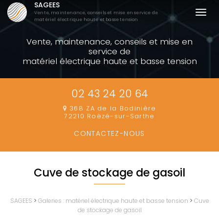
SAGEES
Aller
Togg
Vente, maintenance, conseils et mise en service de
au
matériel électrique haute et basse tension
navi
contenu
Vente, maintenance, conseils et mise en
principal
service de
matériel électrique haute et basse tension
02 43 24 20 64
368 ZA de la Bodinière
72210 Roëzé-sur-Sarthe
CONTACTEZ-
NOUS
Cuve de stockage de gasoil
SAGEES
>
Galeries : matériel électrique haute et basse tension
>
Cuve
de stockage de gasoil